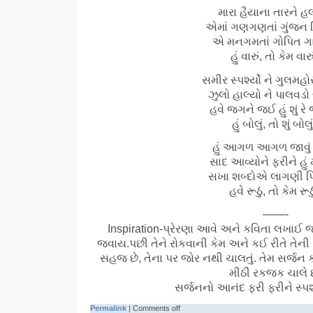
મારા હૈયાના તારને હ
એમાં ગણગણતાં ગુંજન મ
એ મનગમતાં ગોપિત ગા
હું વારું, તો કેમ વારુ
સમીર સ્પર્શ્યો ને ગુલમહોર 
ઝુલો હાલ્યો ને પાલવડો લ
હવે જગને જઈ હું શું રે 
હું બોલું, તો શું બોલુ
હું આગળ આગળ જાવું 
સાદ આવ્યોને ફરીને હું 
સખા શબ્દોએ લાગણી પ
હવે રૂઠું, તો કેમ રૂઠ
——-
Inspiration-પ્રેરણા આવે અને કવિતા લખાઈ 
જવાય.પછી તેને રોકવાની કેમ અને કઈ રીતે તેની વ
સહજ છે, તેના પર જોર નથી ચાલતું. તેમ સર્જન કા
મીઠી રકજક ચાલે છ
સર્જનનો આનંદ ફરી ફરીને સ્પર્
Permalink
|
Comments off