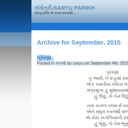
ગંગોત્રી-SARYU PARIKH
સરયૂ પરીખ ની કાવ્ય સરવાણી…
Archive for September, 2015
પ્રેરણા
Posted in
કાવ્યો
by saryu on September 4th, 201
પ્રેરણા
તું આવી, ને રૂહમાં સ
એક કમનીય કવિતા લ
મંત્રમુગ્ધ હું મુશાયરામા
હું ઊઠું, તો કેમ ઊઠુ
નવા કાગળ કલમ મેં વસા
એને મધુરા કવનથી સજા
એ કોરા કાગળિયાની સ્ય
હું ભૂંસુ, તો કેમ ભૂંસ