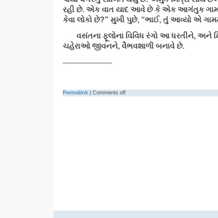
રહી છે. એક વાત યાદ આવે છે કે એક આગંતુક ગામના
કેવા લોકો છે?” મુખી પુછે, “ભાઈ, તું આવ્યો એ ગામમ
વસંતના ફૂલોના વિવિધ રંગો આ ધરતીને, અને મિત
ચહેરાઓ જીવનને, વૈભવશાળી બનાવે છે.
——————-
Permalink
|
Comments off