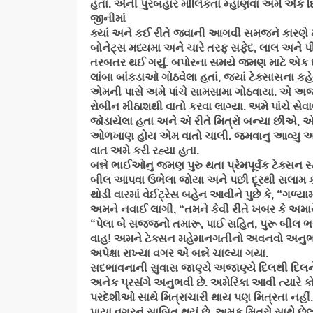
હતા. એની પુરબહાર મૌલિકતા મ્હાણવા અમે એક દ
જીનીમાં
ક્યાં અને કઈ રીતે જવાની આગવી સમજને કારણે મ
બોનેટ્સ મધ્યમા અને ચારે તરફ સફેદ, લાલ અને પ
તરબતર થઈ ગયું. બપોરના સમયે જમણ માટે એક ઘર
લાંબા બાંકડાઓ ગોઠવેલા હતાં, જ્યાં ટેક્સાસના કહ
એમની પાસે અમે પાંચે સામસામા ગોઠવાયા. એ અજ
રોબીન મીઠાશથી વાતો કરવા લાગ્યા. અમે પાંચે સેવ
જોડાયેલા હતા અને એ રીતે મિત્રો બન્યા છીએ, 
ઓળખાણ હોય એમ વાતો ચાલી. જમવાનુ આવ્યુ અન
વાત અમે કરી રહ્યા હતા.
બન્ને ભાઈઓનુ જમણ પુરુ થતા પ્રેમપૂર્વક ટેક્સ
બીલ આપવા ઉભેલા જોયા અને પછી દૂરથી સલામ કર
થોડી વારમાં વેઈટ્રેસ બહેન આવીને પુછે કે, “ગળ્યા
અમને નવાઈ લાગી, “તમને કેવી રીતે ખબર કે અમ
“પેલા બે સજ્જનો તમારૂ, પાઈ સહિત, પુરૂ બીલ ભર
વાહ! અમને ટેક્સન મહેમાનગતીનો અવનવો અનુભ
અપેક્ષા રાખ્યા વગર એ બન્ને ચાલ્યા ગયા.
સદભાવનાની સુવાસ જાણ્યે અજાણ્યે દિલથી દિલને 
અનેક પ્રસંગે અનુભવી છે. અમેરિકા આવી ત્યારે ક
પરદેશીઓ સાથે મિત્રાચારી થાય પણ મિત્રતા નહીં.
પાયા વગરનું સાબિત થયું છે. અમુક મિત્રો સાથે છેલ્લ