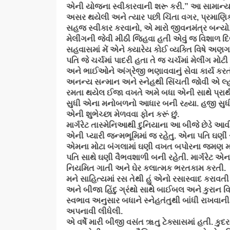
એની યોજના સ્વીકારવાની શરૂ કરી.” આ સામાન્ય
અસર થયેલી અને ત્યાર પછી ચિંતા વગર, પ્રમાણિક
સહજ સ્વીકાર કરવાનો, એ મારો જીવનમંત્ર બન્યો
મેલીંગની જેવી મીઠી જ્હિવા હતી એવું જ વિશાળ દિલ
સહવાસમાં મેં એને ક્યારેય કોઈ વ્યક્તિ વિષે 
પતિ જે ચર્ચમાં પાદરી હતા તે જ ચર્ચમાં મેલીંગ મોટ
અને ભાઈઓને અંગ્રેજી ભણાવવાનું સેવા કાર્ય કરતી
અનન્ય સન્માન અને સ્નેહથી સિંચતી જોવી એ લ્હા
રમતા થયેલ ઈજા વખતે અમે બધા એની સાથે પ્રાર
સુધી એના મનોબળનો આધાર બની રહ્યા. હજી સુધી મ
એની શુભેચ્છા મેળવવા ફોન કરૂં છું.
માર્ગરેટ તાસ્મેનિઆથી દુનિયાના આ બીજે છેડે આવ
એની પ્યારી જન્મભૂમિમાં જ રહેતુ. એના પતિ ઘણીં
એમના મોટા બંગલામાં ઘણી વખત બપોરના જમણ મા
પતિ સાથે ઘણી વૈભવશાળી બની રહેતી. માર્ગરેટ એના ચ
નિયમિત ગાતી અને ઘેર કલાત્મક ભરતકામ કરતી.
મને સાહિત્યમાં રસ તેથી હું એનો રસાસ્વાદ કરાવ
અને બીજા હિંદુ ગ્રંથો સાથે બાઈબલ અને કુરાન વિષે
સ્વભાવ અનુસાર બધાને સ્નેહતંતુથી બાંધી રાખવાન
અપનાવી લીધેલી.
એ વર્ષે મારી બીજી વસંત ૠતુ ટેક્સાસમાં હતી. કુદ