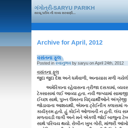
ગંગોત્રી-SARYU PARIKH
સરયૂ પરીખ ની કાવ્ય સરવાણી…
Archive for April, 2012
વસંતના ફૂલ
Posted in
સ્વાનુભવ
by saryu on April 24th, 2012
વસંતના ફૂલ
જુદા જુદા દેશ અને ધર્મવાળી, અનાયાસ મળી ગયે
અમેરિકાના રહેવાસના ત્રીજા દસકામાં, વ્યવસા
ટેક્સાસમાં લઈ આવ્યા હતા. નવી જગ્યામાં સામાજીક
ઈચ્છા સાથે, પુખ્ત ઉંમરના વિદ્યાર્થીઓને અંગ્રેજ
જોડાવાના આશયથી, એમના ટ્રેઈનીંગ ક્લાસમાં 
કાર્યક્રમ હતો. હું કોઈને ઓળખતી ન હતી. લંચ સ
મળતાવડી લાગી અને મને એકલી જોઈ બાજુના ટેબલ
સાથે પરિચય થયો. રોબીન ખુબ ગોરી, માંજરી આંખો