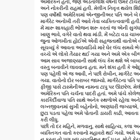
અમેરિકન હતી, જેણે અડતાલીશ વર્ષની ઉંમરે ટીચર બન
અને નોકરીની રાહમાં હતી. મેલીંગ નિવૃત્ત થયેલ શિક
પણ વર્ષોથી અમેરિકામાં એન્જીનીઅર પતિ અને બે
માર્ગરેટ અનોખી તરી આવે તેવા વ્યક્તિત્વવાળી હતી
મેં મારૂ શાકાહારી ભોજન શરૂ કરતાં જ એની સુગં
ખાણુ ભાવે, વગેરે વાતો થવા માંડી. મેં બટેટા વડા 
જુના ઓળખીતા હોઈએ એવી સહજતાથી વાતોએ વળ
સૂચવ્યું કે આવતા અઠવાડિયે મારે ઘેર લંચ સમયે ભ
વચ્ચે એ લોકો તૈયાર થઈ ગયા અને અમે એક બીજા
આમ સાવ અજાણ્યાની સાથે લંચ કેમ થશે એ બાબત
વસ્તુ બનાવીને લાવવાના હતા. મને શંકા હતી કે ઓ
પણ પહેલી એ જ આવી, ને પછી રોબીન, માર્ગરેટ
ગયા. વાતોનો દોર બરાબર જામ્યો. માર્ગરેટના પતિ
ફીજી પાસે ટાસ્મેનીઆ નામના ટાપુ પર ઊછરેલ. મ
અમેરિકન પતિ ચર્ચના પાદરી હતાં. અમે પાંચે કોલ
કારકિર્દીવાળા પતિ સાથે અનેક સ્થળોએ રહેલા અન
લગ્નજીવનમાં સુખી બહેનોનો, અણધારી જગ્યાએ,
છુટા પડતા પહેલા અમે પોતાની ડાયરી કાઢી, આવતા મ
કરી લીધુ.
પછી તો દર મહિને, મળવાનુ, સાથે સાહિત્ય, કલા
વ્યક્તિગત વાતો કરવાનો મહાવરો થઈ ગયો. અમે પહેલ
ન કરતા તો પણ બધુ વ્યવસ્થિત થઈ પડતુ. મોટો ફેર