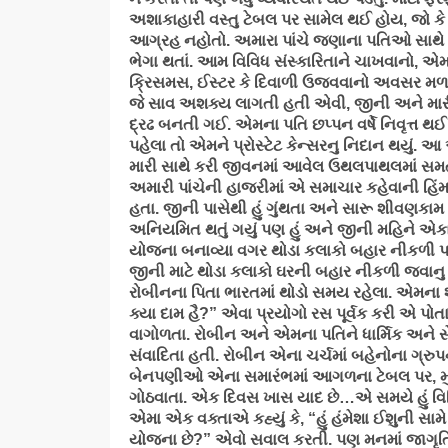
અશાકાહારી વસ્તુ ટેબલ પર સામેલ થઈ હોય, જો ક
આગ્રહ નહોતો. અમારા પાંચે જણાના પતિઓ સાથે સ
ભેગા થતાં. આમ વિવિધ સંસ્કારિતાને ચાખવાનો, એમન
ક્રિસમસ, ઈસ્ટર કે દિવાળી ઉજવવાનો અવસર મળ
જે સાવ અશક્ય લાગતી હતી એવી, જીની અને મારી
દ્રઢ બનતી ગઈ. એમના પતિ છપ્પન વર્ષે નિવૃત્ત
પહેલા તો એમને પ્રોસ્ટેટ કેન્સરનુ નિદાન થયુ
મારી સાથે કરી જીવનમાં આવેલ ઉથલપાથલમાં સમત
અમારી પાંચેની હાજરીમાં એ સમાચાર કહેવાની હિં
હતા. જીની પાસેથી હું ગુંથતા અને સારૂ શીવણકામ 
અનિયમિત થતું ગયું પણ હું અને જીની મહિને
યોજના બનાવ્યા વગર થોડા કલાકો બહાર નીકળી પડત
જીની માટે થોડા કલાકો ઘરની બહાર નીકળી જવાનુ જ
રોબીનના પિતા ભારતમાં થોડો સમય રહેલા. એમના શી
ક્યા દામ હૈ?” એવા પ્રયોગો રસ પૂર્વક કરી એ પો
વાગોળતા. રોબીન અને એમના પતિને ધાર્મિક અને સેવ
સંવાદિતા હતી. રોબીન એના ચર્ચમાં બહેનોના ગ્રુપની
બેનપણીઓ એના સમારંભમાં આગળના ટેબલ પર, મુ
ગોઠવાતા. એક દિવસ ખાસ યાદ છે…એ સમયે હું વિવ
એમા એક વક્તાએ કહ્યું કે, “હું હંમેશા ઈશુની સામ
યોજના છે?” એવો સવાલ કરતી. પણ મનમાં જાગૃતિ